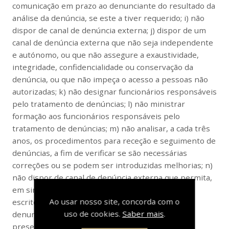
comunicação em prazo ao denunciante do resultado da
análise da denúncia, se este a tiver requerido; i) não
dispor de canal de denúncia externa; j) dispor de um
canal de denúncia externa que não seja independente
e autónomo, ou que não assegure a exaustividade,
integridade, confidencialidade ou conservação da
denúncia, ou que não impeça o acesso a pessoas não
autorizadas; k) não designar funcionários responsáveis
pelo tratamento de denúncias; l) não ministrar
formação aos funcionários responsáveis pelo
tratamento de denúncias; m) não analisar, a cada três
anos, os procedimentos para receção e seguimento de
denúncias, a fim de verificar se são necessárias
correções ou se podem ser introduzidas melhorias; n)
não dispor de canal de denúncia externa que permita,
em simultâneo, a apresentação de denúncias por
Ao usar nosso site, concorda com o
escrito, verbalmente, com identificação do
uso de cookies.
Saber mais
.
denunciante ou anónimas; o) recusar reunião
presencial com o denunciante; p) não publicar os