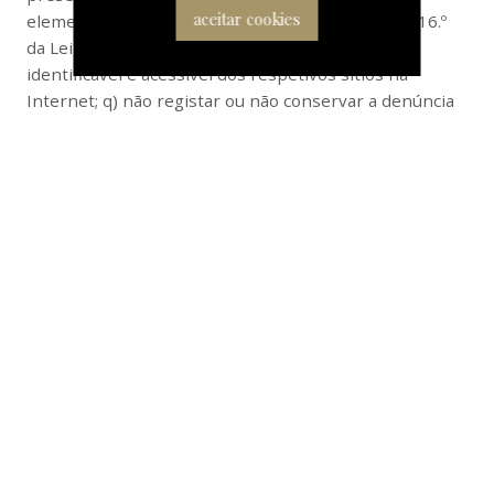
aceitar cookies
elementos referidos nas alíneas a) a h) do artigo 16.º
da Lei em apreço em secção separada, facilmente
identificável e acessível dos respetivos sítios na
Internet; q) não registar ou não conservar a denúncia
recebida pelo período mínimo de cinco anos ou
durante a pendência de processos judiciais ou
administrativos pertinentes à denúncia recebida; r)
registar as denúncias, sem consentimento do
denunciante; e s) não permitir ao denunciante ver,
retificar ou aprovar a transcrição ou ata da
comunicação ou da reunião.
O regime geral de proteção do denunciante de
infrações entra em vigor em 18 de junho de 2022.
anterior
ver publicações
seguinte