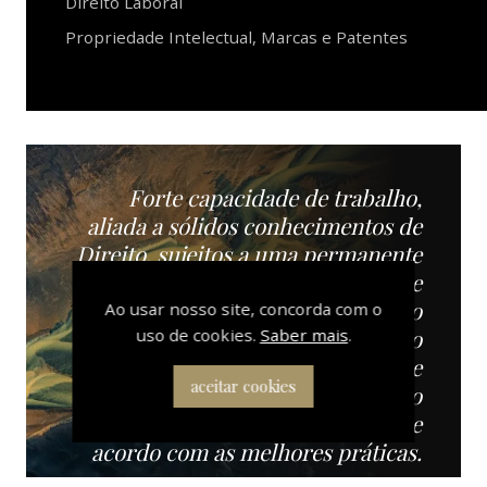
Direito Laboral
Propriedade Intelectual, Marcas e Patentes
Forte capacidade de trabalho,
aliada a sólidos conhecimentos de
Direito, sujeitos a uma permanente
atualização, os advogados que
integram a FONTES NEVES estão
Ao usar nosso site, concorda com o
uso de cookies.
Saber mais
.
empenhados a prestar o necessário
aconselhamento jurídico e
aceitar cookies
determinados a prestar o adequado
acompanhamento contencioso, de
acordo com as melhores práticas.