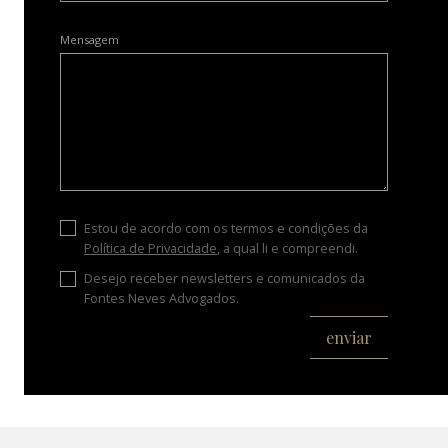
Mensagem
Estou de acordo com os termos e condições da
Política de Privacidade
, a qual li e compreendi.
Desejo receber newsletters e comunicados da
Fontes Neves Advogados.
enviar