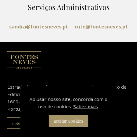
Serviços Administrativos
sandra@fontesneves.pt
rute@fontesneves.pt
Estrada da Luz, n.º 90
Rua António Augusto de
Edifício Atlanta I, 4.º A
Aguiar
Ao usar nosso site, concorda com o
1600-160 Lisboa -
n.º 112, 2.º Esq.
uso de cookies.
Saber mais
.
Portugal
6200-050 Covilhã -
Portugal
aceitar cookies
obter direcções
obter direcções