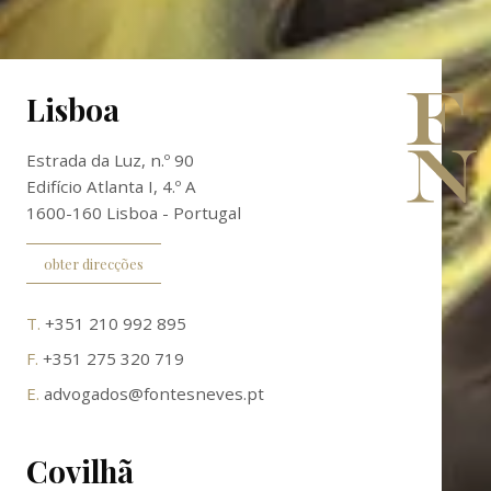
Lisboa
Estrada da Luz, n.º 90
Edifício Atlanta I, 4.º A
1600-160 Lisboa - Portugal
obter direcções
T.
+351 210 992 895
F.
+351 275 320 719
E.
advogados@fontesneves.pt
Covilhã