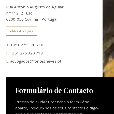
Rua António Augusto de Aguiar
n.º 112, 2.º Esq.
6200-050 Covilhã - Portugal
obter direcções
T.
+351 275 320 710
F.
+351 275 320 719
E.
advogados@fontesneves.pt
Formulário de Contacto
Precisa de ajuda? Preencha o formulário
abaixo, indique-nos os seus contactos e diga-
nos o que pretende. Entraremos em