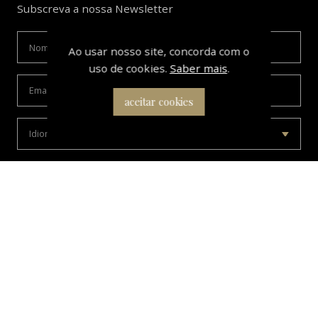
Subscreva a nossa Newsletter
Ao usar nosso site, concorda com o
uso de cookies.
Saber mais
.
aceitar cookies
Estou de acordo com os termos e condições da
Política de
Privacidade
, a qual li e compreendi.
enviar
Seguir