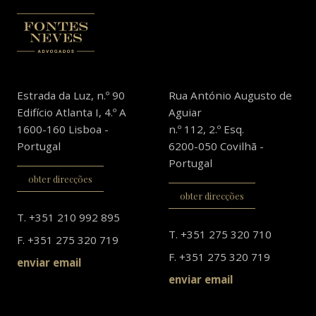
Estrada da Luz, n.º 90
Rua António Augusto de
Edifício Atlanta I, 4.º A
Aguiar
1600-160 Lisboa -
n.º 112, 2.º Esq.
Portugal
6200-050 Covilhã -
Portugal
obter direcções
obter direcções
T. +351 210 992 895
T. +351 275 320 710
F.
+351 275 320 719
F.
+351 275 320 719
enviar email
enviar email